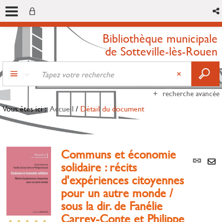
Bibliothèque municipale
de Sotteville-lès-Rouen
recherche avancée
Vous êtes ici :
Accueil
/
Détail du document
Communs et économie
Lien
solidaire : récits
per
En
d'expériences citoyennes
(Nou
par
fenê
pour un autre monde /
mai
sous la dir. de Fanélie
Carrey-Conte et Philippe