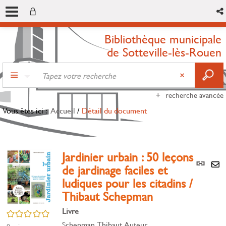
Bibliothèque municipale
de Sotteville-lès-Rouen
recherche avancée
Vous êtes ici :
Accueil
/
Détail du document
Jardinier urbain : 50 leçons
Lien
de jardinage faciles et
per
En
ludiques pour les citadins /
(Nou
par
fenê
Thibaut Schepman
mai
Livre
/5
Schepman, Thibaut. Auteur