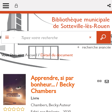
Bibliothèque municipale
de Sotteville-lès-Rouen
recherche avancée
Vous êtes ici :
Accueil
/
Détail du document
Apprendre, si par
Lien
bonheur... / Becky
per
En
Chambers
(Nou
par
fenê
mai
Livre
Chambers, Becky. Auteur
/5
Edité par
Atalante
- 2020