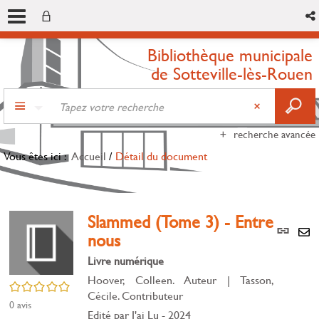
Bibliothèque municipale
de Sotteville-lès-Rouen
recherche avancée
Vous êtes ici :
Accueil
/
Détail du document
Slammed (Tome 3) - Entre
Lien
nous
per
En
(Nou
Livre numérique
par
fenê
mai
Hoover, Colleen. Auteur
|
Tasson,
/5
Cécile. Contributeur
0
avis
Edité par
J'ai Lu
- 2024