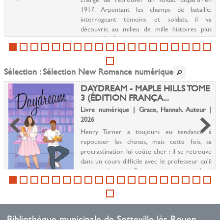
1917. Arpentant les champs de bataille,
interrogeant témoins et soldats, il va
découvrir, au milieu de mille histoires plus
incroyables les unes q...
Sélection
: Sélection New Romance numérique
DAYDREAM - MAPLE HILLS TOME
3 (ÉDITION FRANÇA...
Livre numérique | Grace, Hannah. Auteur |
2026
Henry Turner a toujours eu tendance à
repousser les choses, mais cette fois, sa
procrastination lui coûte cher : il se retrouve
dans un cours difficile avec le professeur qu'il
supporte le moins. Pour ne rien arranger, il est
déso...
Bibliothèque municipale de Sotteville-lès-Rouen