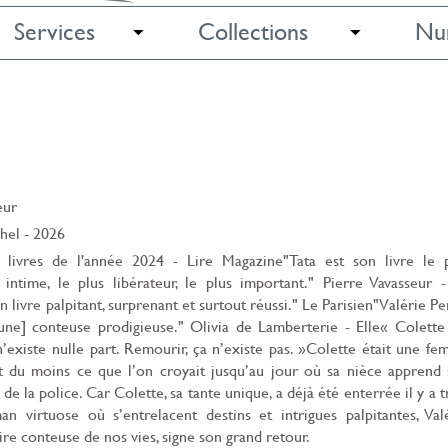
Services
Collections
Nu
eur
hel
- 2026
livres de l'année 2024 - Lire Magazine"Tata est son livre le 
 intime, le plus libérateur, le plus important." Pierre Vavasseur 
un livre palpitant, surprenant et surtout réussi." Le Parisien"Valérie Pe
une] conteuse prodigieuse." Olivia de Lamberterie - Elle« Colette
existe nulle part. Remourir, ça n’existe pas. »Colette était une f
st du moins ce que l’on croyait jusqu’au jour où sa nièce apprend
de la police. Car Colette, sa tante unique, a déjà été enterrée il y a t
n virtuose où s’entrelacent destins et intrigues palpitantes, Val
ire conteuse de nos vies, signe son grand retour.