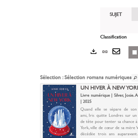
fenêtre)
sur
(Nouvelle
gplus
fenêtre)
SUJET
(Nouvelle
fenêtre)
Classification
Lien
Exports
perman
Envoye
(Nouvel
par
Sélection
: Sélection romans numériques
fenêtre)
mail
T LE PANTIN
UN HIVER À NEW YOR
e | Louÿs, Pierre.
Livre numérique | Silver, Josie. 
| 2025
ulfureuse dans la
Quand elle se sépare de son 
ndalousie...POUR UN
ami, Iris quitte Londres sur u
 En Andalousie, au
de tête pour tenter sa chance 
lle, le jeune français
York, ville de cœur de sa mère V
rencontre une belle
décédée trois ans auparavant.