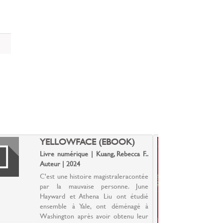
YELLOWFACE (EBOOK)
L
V
Livre numérique | Kuang, Rebecca F..
L
Auteur | 2024
A
C'est une histoire magistraleracontée
À
par la mauvaise personne. June
c
Hayward et Athena Liu ont étudié
e
ensemble à Yale, ont déménagé à
q
Washington après avoir obtenu leur