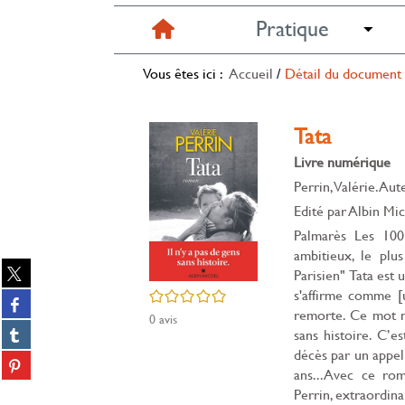
Pratique
Vous êtes ici :
Accueil
/
Détail du document
Tata
Livre numérique
Perrin, Valérie. Aut
Edité par
Albin Mic
Palmarès Les 100 
ambitieux, le plus
Partager
Parisien" Tata est 
sur
/5
s'affirme comme [
Partager
twitter
remorte. Ce mot n’
sur
0
avis
(Nouvelle
Partager
sans histoire. C’e
facebook
fenêtre)
sur
décès par un appel 
(Nouvelle
Partager
tumblr
ans...Avec ce roma
fenêtre)
sur
(Nouvelle
Partager
Perrin, extraordina
pinterest