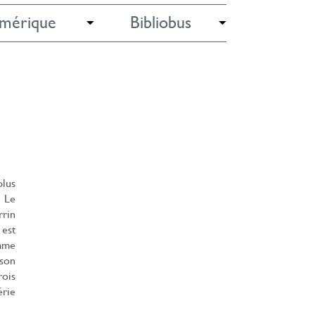
mérique
Bibliobus
plus
- Le
rrin
 est
emme
 son
rois
érie