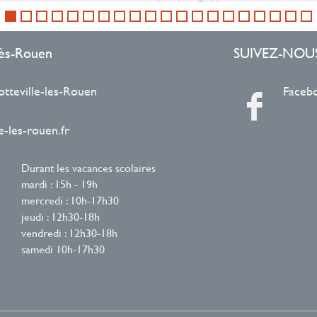
Pomme
renommé de Dublin, est un
trentenaire ...
-lès-Rouen
SUIVEZ-NOU
otteville-les-Rouen
Faceb
-les-rouen.fr
Durant les vacances scolaires
mardi : 15h - 19h
mercredi : 10h-17h30
jeudi : 12h30-18h
vendredi : 12h30-18h
samedi 10h-17h30