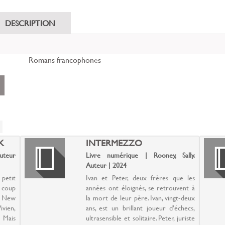
DESCRIPTION
Romans francophones
ent
r
le
K
INTERMEZZO
Auteur
Livre numérique | Rooney, Sally.
Auteur | 2024
petit
Ivan et Peter, deux frères que les
n coup
années ont éloignés, se retrouvent à
à New
la mort de leur père. Ivan, vingt-deux
ivien,
ans, est un brillant joueur d’échecs,
 Mais
ultrasensible et solitaire. Peter, juriste