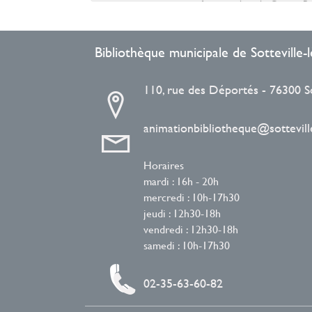
rez, dont il s'entiche
une fois sur place, la Grosse 
ie...
semble très l...
Bibliothèque municipale de Sotteville
110, rue des Déportés - 76300 S
animationbibliotheque@sotteville
Horaires
mardi : 16h - 20h
mercredi : 10h-17h30
jeudi : 12h30-18h
vendredi : 12h30-18h
samedi : 10h-17h30
02-35-63-60-82