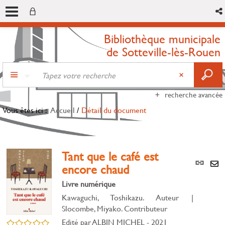
Bibliothèque municipale
de Sotteville-lès-Rouen
recherche avancée
Vous êtes ici :
Accueil
/
Détail du document
Tant que le café est
Lien
encore chaud
per
En
(Nou
Livre numérique
par
fenê
mai
Kawaguchi, Toshikazu. Auteur
|
Slocombe, Miyako. Contributeur
Edité par
ALBIN MICHEL
- 2021
/5