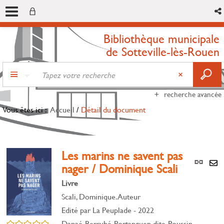
Bibliothèque municipale
de Sotteville-lès-Rouen
recherche avancée
Vous êtes ici :
Accueil
/
Détail du document
Les marins ne savent pas
Lien
nager / Dominique Scali
per
En
(Nou
Livre
par
fenê
mai
Scali, Dominique. Auteur
Edité par
La Peuplade
- 2022
/5
Danaé Berrubé-Portanguen dite Poussin