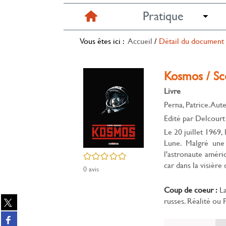
Pratique
Vous êtes ici :
Accueil
/
Détail du document
Kosmos / Sc
Livre
Perna, Patrice. Aut
Edité par
Delcourt
Le 20 juillet 1969,
Lune. Malgré une 
l'astronaute améri
/5
car dans la visière
0
avis
Coup de coeur :
La
Partager
russes. Réalité ou 
sur
Partager
twitter