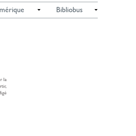
mérique
Bibliobus
r la
tir,
figé