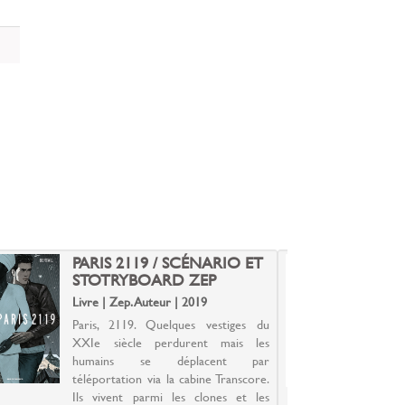
PARIS 2119 / SCÉNARIO ET
L
STOTRYBOARD ZEP
Livre | Zep. Auteur | 2019
L
2
Paris, 2119. Quelques vestiges du
XXIe siècle perdurent mais les
L
humains se déplacent par
g
téléportation via la cabine Transcore.
t
Ils vivent parmi les clones et les
N