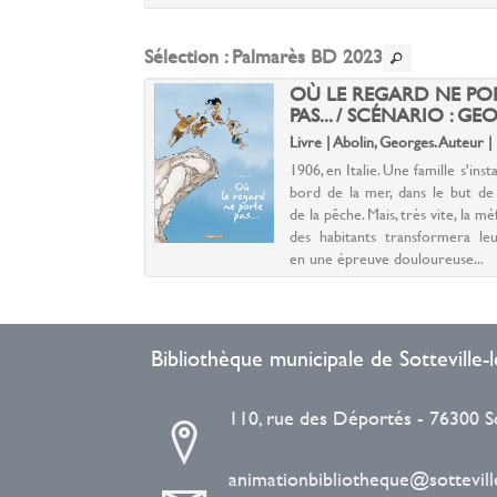
'orage décime son
...
Sélection
: Palmarès BD 2023
ME 1 : L'OR
OÙ LE REGARD NE PO
/ BRUGEAS
PAS... / SCÉNARIO : GEO.
Vincent. Auteur | 2018
Livre | Abolin, Georges. Auteur |
armées de Byzance
1906, en Italie. Une famille s'insta
uérir la Sicile, alors
bord de la mer, dans le but de
Arabes. Un Normand
de la pêche. Mais, très vite, la mé
 et un jeune moine
des habitants transformera leu
e pape, Etienne,
en une épreuve douloureuse...
s leurs services au
 byzantines.
Bibliothèque municipale de Sotteville
110, rue des Déportés - 76300 S
animationbibliotheque@sotteville