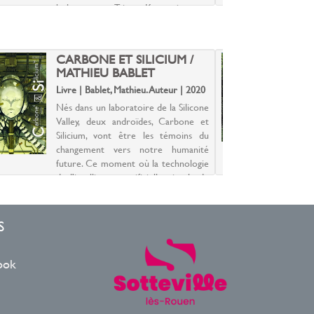
hologrammes. Tristan Keys rejette ce
a
monde numérique. Marginalisé,...
l
r
CARBONE ET SILICIUM /
P
MATHIEU BABLET
Livre | Bablet, Mathieu. Auteur | 2020
L
Nés dans un laboratoire de la Silicone
E
Valley, deux androïdes, Carbone et
d
Silicium, vont être les témoins du
d
changement vers notre humanité
l
future. Ce moment où la technologie
d
de l'intelligence artificielle, pinacle de
s
l'accomplis...
au
S
ook