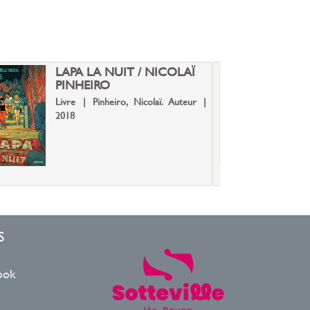
LAPA LA NUIT / NICOLAÏ
"
PINHEIRO
D
M
Livre | Pinheiro, Nicolaï. Auteur |
L
2018
S
ook