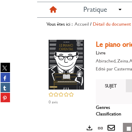
Pratique
Vous êtes ici :
Accueil
/
Détail du document
Le piano ori
Livre
Abirached, Zeina. 
Partager
Edité par
Casterm
sur
Partager
twitter
sur
(Nouvelle
SUJET
Partager
facebook
fenêtre)
sur
/5
(Nouvelle
Partager
tumblr
fenêtre)
0
avis
sur
(Nouvelle
Partager
Genres
pinterest
fenêtre)
sur
Classification
(Nouvelle
gplus
fenêtre)
(Nouvelle
Lien
fenêtre)