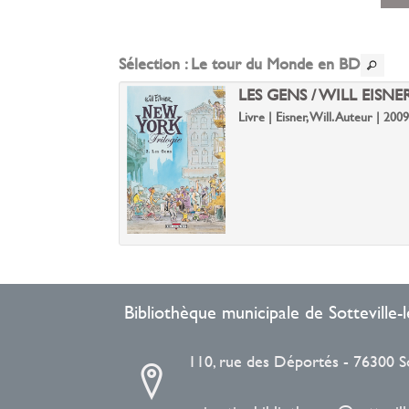
Exports
perman
Envoye
(Nouvel
par
Sélection
: Le tour du Monde en BD
fenêtre)
mail
E : PREMIÈRE
LES GENS / WILL EISNE
IER ET LAX
Livre | Eisner, Will. Auteur | 2009
stian. Auteur | 2011
Bibliothèque municipale de Sotteville
110, rue des Déportés - 76300 S