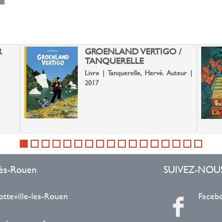
ent
r
le
R
GROENLAND VERTIGO /
TANQUERELLE
Livre | Tanquerelle, Hervé. Auteur |
2017
-lès-Rouen
SUIVEZ-NOU
otteville-les-Rouen
Faceb