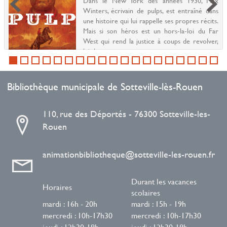
Dans le New York des années 1930, Max
Winters, écrivain de pulps, est entraîné dans
une histoire qui lui rappelle ses propres récits.
Mais si son héros est un hors-la-loi du Far
West qui rend la justice à coups de revolver,
lui do...
Bibliothèque municipale de Sotteville-lès-Rouen
110, rue des Déportés - 76300 Sotteville-les-
Rouen
animationbibliotheque@sotteville-les-rouen.fr
Durant les vacances
Horaires
scolaires
mardi : 16h - 20h
mardi : 15h - 19h
mercredi : 10h-17h30
mercredi : 10h-17h30
jeudi : 12h30-18h
jeudi : 12h30-18h