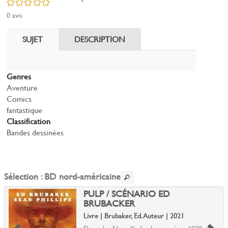
/5
0
avis
SUJET
DESCRIPTION
Genres
Aventure
Comics
fantastique
Classification
Bandes dessinées
Sélection
: BD nord-américaine
PULP / SCÉNARIO ED
BRUBACKER
Livre | Brubaker, Ed. Auteur | 2021