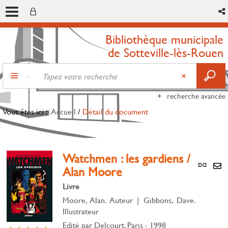
Bibliothèque municipale
de Sotteville-lès-Rouen
recherche avancée
Vous êtes ici :
Accueil
/
Détail du document
Watchmen : les gardiens /
Lien
Alan Moore
per
En
(Nou
Livre
par
fenê
mai
Moore, Alan. Auteur
|
Gibbons, Dave.
Illustrateur
Edité par
Delcourt. Paris
- 1998