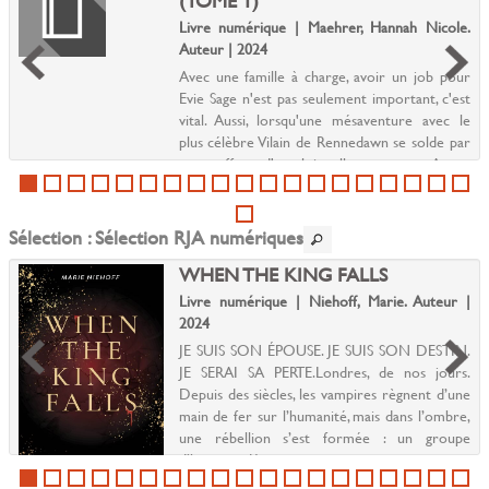
(TOME 1)
Livre numérique | Maehrer, Hannah Nicole.
Auteur | 2024
Avec une famille à charge, avoir un job pour
Evie Sage n'est pas seulement important, c'est
vital. Aussi, lorsqu'une mésaventure avec le
plus célèbre Vilain de Rennedawn se solde par
une offre d'emploi, elle accepte. Aucun
travail...
Sélection
: Sélection RJA numériques
WHEN THE KING FALLS
Livre numérique | Niehoff, Marie. Auteur |
2024
JE SUIS SON ÉPOUSE. JE SUIS SON DESTIN.
JE SERAI SA PERTE.Londres, de nos jours.
Depuis des siècles, les vampires règnent d’une
main de fer sur l’humanité, mais dans l’ombre,
une rébellion s’est formée : un groupe
d’humains déterm...