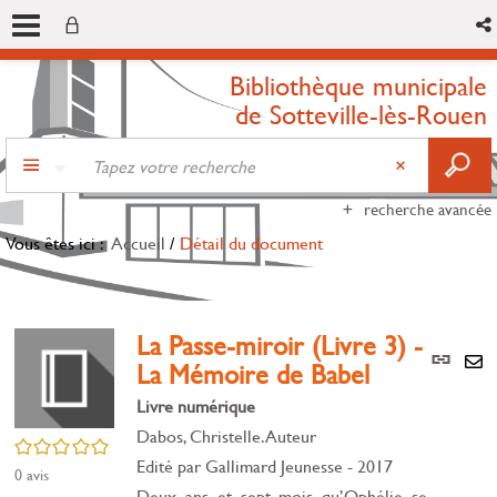
Bibliothèque municipale
de Sotteville-lès-Rouen
recherche avancée
Vous êtes ici :
Accueil
/
Détail du document
La Passe-miroir (Livre 3) -
Lien
La Mémoire de Babel
per
En
(Nou
Livre numérique
par
fenê
mai
Dabos, Christelle. Auteur
/5
Edité par
Gallimard Jeunesse
- 2017
0
avis
Deux ans et sept mois qu’Ophélie se