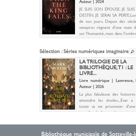
Auteur | 2024
Léo, Alice, Stephan,
JE SUIS SON ÉPOUSE. JE SUI
. Aïcha les accueille
DESTIN. JE SERAI SA PERTE.Lon
à l’abri des grands
de nos jours. Depuis des siècle
s de mettre en pause
vampires règnent d’une main d
bossée et de se
sur l’humanité, mais dans l’ombr
Très vite, ils vont
rébellion s’est formée : un g
er...
d’humains déterm...
Sélection
: Séries numériques imaginaire
IQUES DE ST
LA TRILOGIE DE LA
E 12 AUTRE
BIBLIOTHÈQUE, T1 : LE
LIVRE...
| Taylor, Jodi. Auteur
Livre numérique | Lawrence, 
Auteur | 2026
ade très académique
La plus fabuleuse des histoire
t Mary, les équipes
atteindre les étoiles...Evar a
de techniciens, de
toute sa vie prisonnier d'une 
découvert le secret
remplie de livres, plus ancien
 le temps. Ici, on
les empires, plus vaste q
lement le passé, on le
cité.Livira vivait aux confins
.
civilisation, o...
Bibliothèque municipale de Sotteville