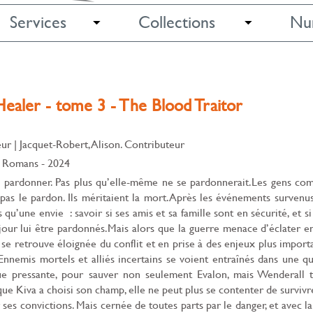
Services
Collections
Nu
ealer - tome 3 - The Blood Traitor
eur
|
Jacquet-Robert, Alison. Contributeur
e Romans
- 2024
 lui pardonner. Pas plus qu’elle-même ne se pardonnerait.Les gens c
 pas le pardon. Ils méritaient la mort.Après les événements survenu
s qu’une envie : savoir si ses amis et sa famille sont en sécurité, et si
jour lui être pardonnés.Mais alors que la guerre menace d’éclater e
 se retrouve éloignée du conflit et en prise à des enjeux plus import
Ennemis mortels et alliés incertains se voient entraînés dans une q
que pressante, pour sauver non seulement Evalon, mais Wenderall 
ue Kiva a choisi son champ, elle ne peut plus se contenter de survivr
 ses convictions. Mais cernée de toutes parts par le danger, et avec la