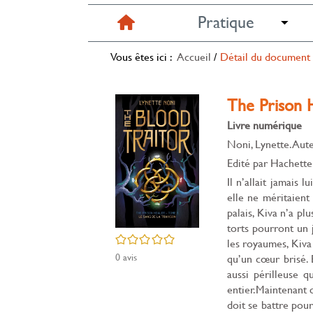
Pratique
Vous êtes ici :
Accueil
/
Détail du document
The Prison H
Livre numérique
Noni, Lynette. Aut
Edité par
Hachett
Il n’allait jamais
elle ne méritaient
palais, Kiva n’a plu
torts pourront un 
/5
les royaumes, Kiva
0
avis
qu’un cœur brisé. 
aussi périlleuse 
entier.Maintenant q
doit se battre pour