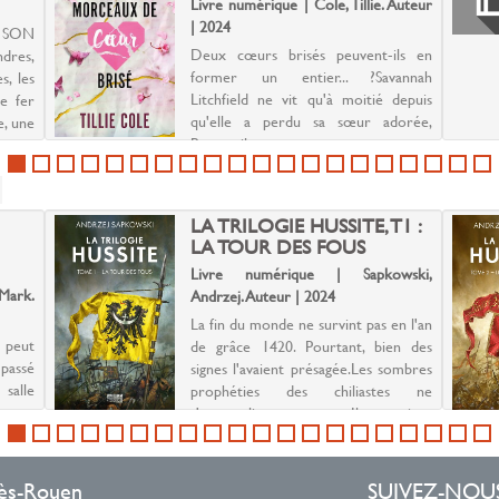
Livre numérique | Cole, Tillie. Auteur
| 2024
S SON
Deux cœurs brisés peuvent-ils en
dres,
former un entier... ?Savannah
s, les
Litchfield ne vit qu'à moitié depuis
e fer
qu'elle a perdu sa sœur adorée,
e, une
Poppy, il y a presque quatre ans.
roupe
Lorsque sa thérapeute lui suggère de
participer à un voyage auto...
LA TRILOGIE HUSSITE, T1 :
LA TOUR DES FOUS
Livre numérique | Sapkowski,
Mark.
Andrzej. Auteur | 2024
La fin du monde ne survint pas en l'an
s peut
de grâce 1420. Pourtant, bien des
 passé
signes l'avaient présagée.Les sombres
salle
prophéties des chiliastes ne
ne que
s'accomplirent pas. Ils avaient
u'une
annoncé la fin des temps avec
 de la
précision : en février ...
-lès-Rouen
SUIVEZ-NOU