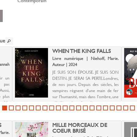
Contemporain
ent
r
le
que
WHEN THE KING FALLS
Livre numérique | Niehoff, Marie.
annah
Auteur | 2024
JE SUIS SON ÉPOUSE. JE SUIS SON
ir un
DESTIN. JE SERAI SA PERTE.Londres,
 pas
de nos jours. Depuis des siècles, les
Aussi,
vampires règnent d’une main de fer
 plus
sur l’humanité, mais dans l’ombre, une
 solde
rébellion s’est formée : un groupe
cepte.
d’humains déterm...
S
MILLE MORCEAUX DE
COEUR BRISÉ
arie.