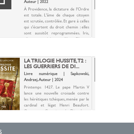
Auteur | 2022
A
À Providence, la dictature de l'Ordre
I
est totale. L'âme de chaque citoyen
v
est scrutée, contrôlée. Et gare à celles
j
qui s'écartent du droit chemin : elles
I
sont aussitôt reprogrammées. Iris,
v
elle, ne possède pas d'âme. Elle est
M
vide...
a 
LA TRILOGIE HUSSITE, T2 :
LES GUERRIERS DE DI...
L
Livre numérique | Sapkowski,
A
Andrzej. Auteur | 2024
À
Printemps 1427. Le pape Martin V
e
lance une nouvelle croisade contre
e
les hérétiques tchèques, menée par le
q
cardinal et légat Henri Beaufort.
s
Quant aux Guerriers de Dieu, leurs
e
troupes ne laissent sur leur passage
vi
que deuil et désol...
S