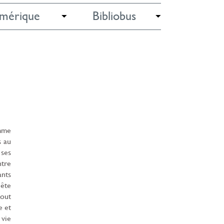
mérique
Bibliobus
omme
s au
 ses
ntre
ants
uête
tout
e et
 vie