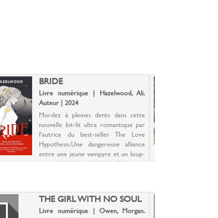
BRIDE
S
Livre numérique | Hazelwood, Ali.
L
Auteur | 2024
A
Mordez à pleines dents dans cette
L
nouvelle bit-lit ultra romantique par
e
l'autrice du best-seller The Love
p
Hypothesis.Une dangereuse alliance
é
entre une jeune vampyre et un loup-
m
garou alpha.Misery Lark, la fille unique
r
du conseiller...
u
THE GIRL WITH NO SOUL
Livre numérique | Owen, Morgan.
L