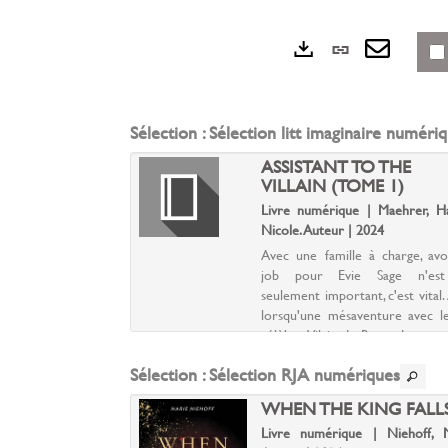
Lien
Exports
perman
Envoye
(Nouvel
par
Sélection
: Sélection litt imaginaire numéri
fenêtre)
mail
CITY (E-BOOK)
ASSISTANT TO THE
MAISON DE
VILLAIN (TOME 1)
Livre numérique | Maehrer, H
e | J. Maas, Sarah.
Nicole. Auteur | 2024
Avec une famille à charge, avo
èbres. Une étincelle
job pour Evie Sage n'est
Une explosion
seulement important, c'est vital. 
 dans un autre monde
lorsqu'une mésaventure avec le
e n'a qu'un seul but :
célèbre Vilain de Rennedawn se
 Midgard et sauver
par une offre d'emploi, elle ac
Sélection
: Sélection RJA numériques
me. Dans ce nouveau
Aucun travail...
 va devoi...
UEURS
WHEN THE KING FALL
e | Adam, Juliette.
Livre numérique | Niehoff, M