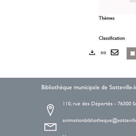
Thèmes
Classification
Lien
Exports
perman
Envoye
(Nouvel
par
fenêtre)
mail
Bibliothèque municipale de Sotteville
110, rue des Déportés - 76300 S
animationbibliotheque@sotteville