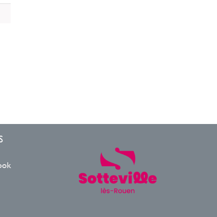
S
ook