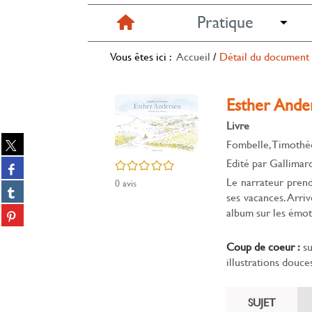
Pratique
Vous êtes ici :
Accueil
/
Détail du document
Esther Ande
Livre
Partager
Fombelle, Timothé
sur
Edité par
Gallimar
Partager
/5
twitter
sur
Le narrateur prend
0
avis
(Nouvelle
Partager
facebook
ses vacances. Arriv
fenêtre)
sur
(Nouvelle
Partager
album sur les émoti
tumblr
fenêtre)
sur
(Nouvelle
Partager
pinterest
Coup de coeur :
su
fenêtre)
sur
(Nouvelle
illustrations douces
gplus
fenêtre)
(Nouvelle
fenêtre)
SUJET