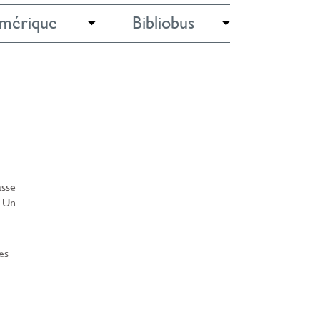
mérique
Bibliobus
asse
. Un
es