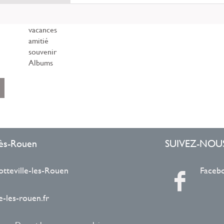
vacances
amitié
souvenir
Albums
ent
r
le
-lès-Rouen
SUIVEZ-NOU
otteville-les-Rouen
Faceb
-les-rouen.fr