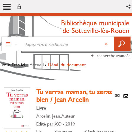
Bibliothèque municipale
de Sotteville-lès-Rouen
recherche avancée
Vous êtes ici :
Accueil
/
Détail du document
Tu verras maman, tu seras
Lien
bien / Jean Arcelin
per
En
(Nou
Livre
par
fenê
mai
Arcelin, Jean. Auteur
Edité par
XO
- 2019
Un directeur d'établissement