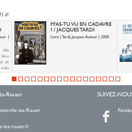
le
D)
M'AS-TU VU EN CADAVRE
O
? / JACQUES TARDI
teur |
Livre | Tardi, Jacques. Auteur | 2000
fille
 libre
ult de
mille
chasse
champs
-lès-Rouen
SUIVEZ-NOU
otteville-les-Rouen
Faceb
-les-rouen.fr