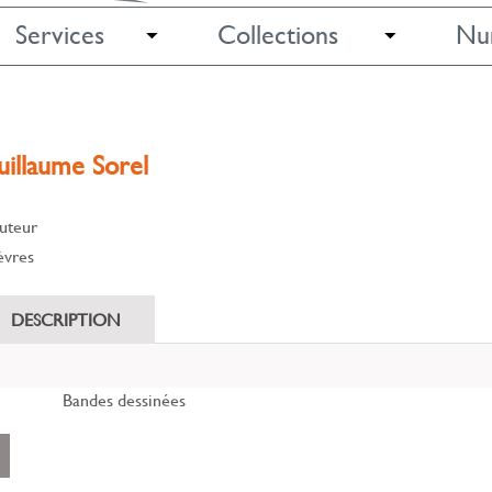
Services
Collections
Nu
uillaume Sorel
Auteur
èvres
DESCRIPTION
Bandes dessinées
ent
r