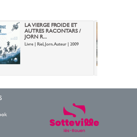
LA VIERGE FROIDE ET
L
AUTRES RACONTARS /
JORN R...
L
Livre | Riel, Jorn. Auteur | 2009
S
ook