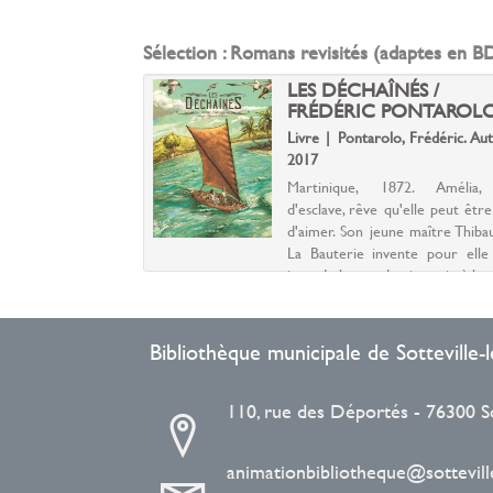
(Nouvel
par
Sélection
: Romans revisités (adaptes en B
fenêtre)
mail
 1 /
LES DÉCHAÎNÉS /
 MOCHIZUKI
FRÉDÉRIC PONTAROL
i, Minetarô. Auteur |
Livre | Pontarolo, Frédéric. Au
2017
tier, Shigeji, qui a
Martinique, 1872. Amélia, 
s et l'entreprise de
d'esclave, rêve qu'elle peut être
é, dans un incendie,
d'aimer. Son jeune maître Thiba
onstruire la société.
La Bauterie invente pour elle 
s la maison natale
jeux, de la grande piraterie à la 
l'arrivée d'une amie
aux crapauds-buffles dans les 
d'anan...
Bibliothèque municipale de Sotteville
110, rue des Déportés - 76300 S
animationbibliotheque@sotteville