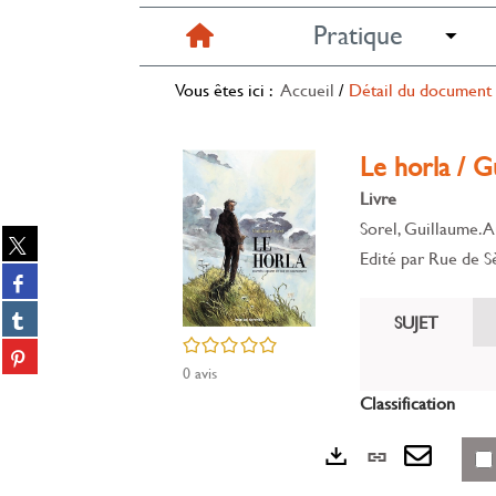
Pratique
Vous êtes ici :
Accueil
/
Détail du document
Le horla / G
Livre
Sorel, Guillaume. 
Partager
Edité par
Rue de S
sur
Partager
twitter
sur
(Nouvelle
Partager
SUJET
facebook
fenêtre)
sur
/5
(Nouvelle
Partager
tumblr
fenêtre)
0
avis
sur
(Nouvelle
Partager
pinterest
Classification
fenêtre)
sur
(Nouvelle
gplus
fenêtre)
Lien
(Nouvelle
fenêtre)
Exports
perman
Envoye