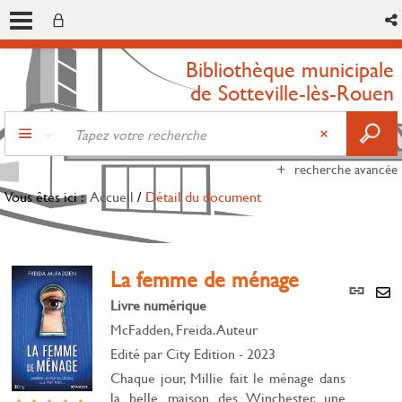
Bibliothèque municipale
de Sotteville-lès-Rouen
recherche avancée
Vous êtes ici :
Accueil
/
Détail du document
La femme de ménage
Lien
per
Livre numérique
En
(Nou
McFadden, Freida. Auteur
par
fenê
mai
Edité par
City Edition
- 2023
Chaque jour, Millie fait le ménage dans
la belle maison des Winchester, une