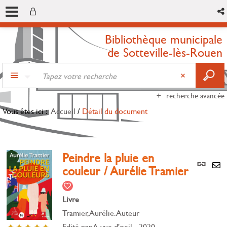
Bibliothèque municipale
de Sotteville-lès-Rouen
recherche avancée
Vous êtes ici :
Accueil
/
Détail du document
Peindre la pluie en
Lien
couleur / Aurélie Tramier
per
En
(Nou
par
fenê
mai
Livre
Tramier, Aurélie. Auteur
Edité par
A vue d'oeil
- 2020