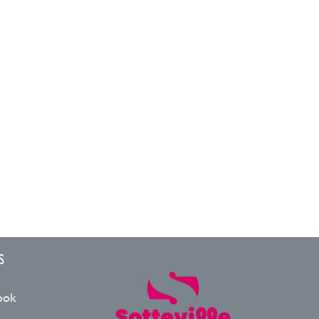
S
ook