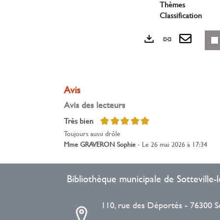
fenêtre)
Thèmes
Classification
Lien
Exports
perman
Envoye
(Nouvel
par
fenêtre)
mail
Avis
Avis des lecteurs
5/5
Très bien
Toujours aussi drôle
Mme GRAVERON Sophie
- Le 26 mai 2026 à 17:34
Bibliothèque municipale de Sotteville
110, rue des Déportés - 76300 S