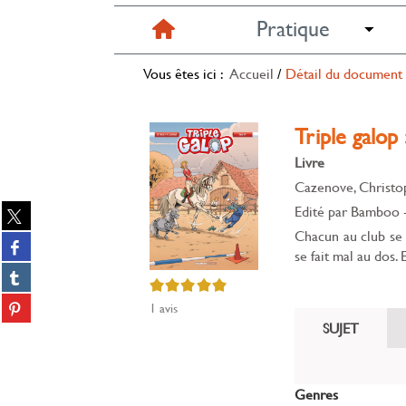
Pratique
Vous êtes ici :
Accueil
/
Détail du document
Triple galop
Livre
Cazenove, Christop
Partager
Edité par
Bamboo
sur
Chacun au club se p
Partager
twitter
se fait mal au dos. 
sur
(Nouvelle
Partager
facebook
5/5
fenêtre)
sur
(Nouvelle
Partager
1
avis
tumblr
fenêtre)
sur
SUJET
(Nouvelle
Partager
pinterest
fenêtre)
sur
(Nouvelle
gplus
fenêtre)
(Nouvelle
Genres