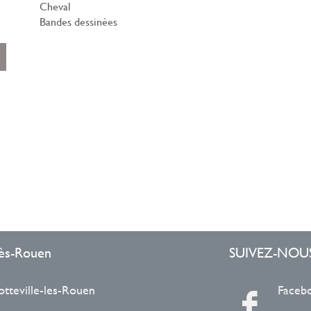
Cheval
Bandes dessinées
ent
r
le
-lès-Rouen
SUIVEZ-NOU
otteville-les-Rouen
Faceb