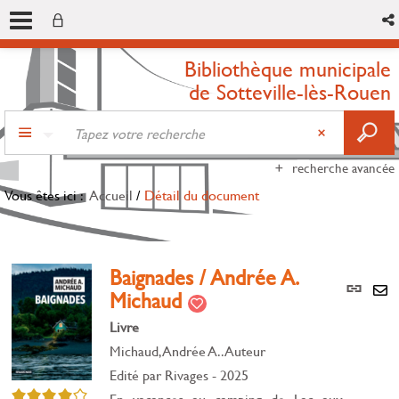
Bibliothèque municipale
de Sotteville-lès-Rouen
recherche avancée
Vous êtes ici :
Accueil
/
Détail du document
Baignades / Andrée A.
Lien
Michaud
per
En
(Nou
Livre
par
fenê
mai
Michaud, Andrée A.. Auteur
Edité par
Rivages
- 2025
4/5
En vacances au camping de Lac aux