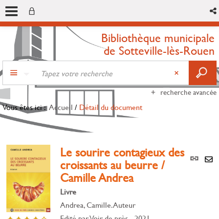
Bibliothèque municipale
de Sotteville-lès-Rouen
recherche avancée
Vous êtes ici :
Accueil
/
Détail du document
Le sourire contagieux des
Lien
croissants au beurre /
per
En
Camille Andrea
(Nou
par
fenê
mai
Livre
Andrea, Camille. Auteur
Edité par
Voir de près
- 2021