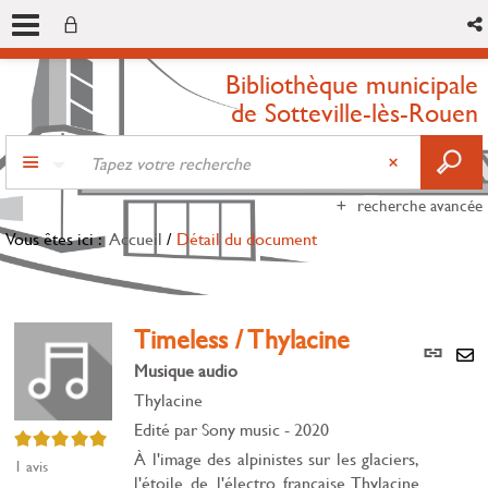
Bibliothèque municipale
de Sotteville-lès-Rouen
recherche avancée
Vous êtes ici :
Accueil
/
Détail du document
Timeless / Thylacine
Lien
per
Musique audio
En
(Nou
Thylacine
par
fenê
mai
Edité par
Sony music
- 2020
5/5
À l'image des alpinistes sur les glaciers,
1
avis
l'étoile de l'électro française Thylacine