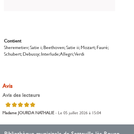
Electronica
Musique électronique
Contient
Sheremetiev; Satie i; Beethoven; Satie ii; Mozart; Fauré;
Schubert; Debussy; Interlude; Allegri; Verdi
Avis
Avis des lecteurs
5/5
Madame JOURDA NATHALIE
- Le 05 juillet 2026 à 15:04
Bibliothèque municipale de Sotteville-lès-Rouen