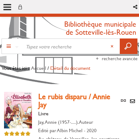
Bibliothèque municipale
de Sotteville-lès-Rouen
recherche avancée
Vous êtes ici :
Accueil
/
Détail du document
Le rubis disparu / Annie
Lien
Jay
per
En
(Nou
Livre
par
fenê
mai
Jay, Annie (1957-....). Auteur
Edité par
Albin Michel
- 2020
5/5
Au château de Versailles, les courtisans