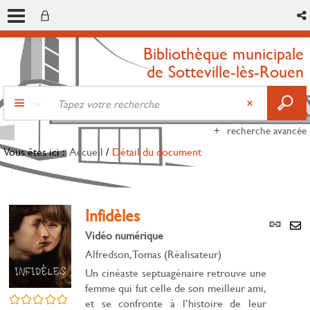
Bibliothèque municipale
de Sotteville-lès-Rouen
recherche avancée
Vous êtes ici :
Accueil
/
Détail du document
Infidèles
Lien
per
Vidéo numérique
En
(Nou
Alfredson, Tomas (Réalisateur)
par
fenê
mai
Un cinéaste septuagénaire retrouve une
femme qui fut celle de son meilleur ami,
/5
et se confronte à l’histoire de leur