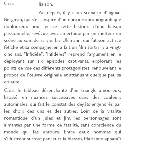
0
avis
liaison.
Au départ, il y a un scénario d’Ingmar
Bergman, qui s’est inspiré d’un épisode autobiographique
douloureux pour écrire cette histoire d’une liaison
passionnelle, revécue avec amertume par un metteur en
scène au soir de sa vie. Liv Uhlmann, qui fut son actrice
fétiche et sa compagne, en a fait un film sorti il y a vingt-
cinq ans, "Infidèle". "Infidèles" reprend l’argument en le
déployant sur six épisodes captivants, explorant les
points de vue des différents protagonistes, renouvelant le
propos de l’œuvre originale et atténuant quelque peu sa
cruauté.
C’est le tableau désenchanté d’un triangle amoureux,
brossé en nuances successives dans des couleurs
automnales, qui fait le constat des dégâts engendrés par
les choix des uns et des autres. Loin de la vitalité
romantique d’un Jules et Jim, les personnages sont
aimantés par une forme de fatalité, sans conscience du
monde qui les entoure. Entre deux hommes qui
s’illustrent surtout par leurs faiblesses, Marianne apparaît