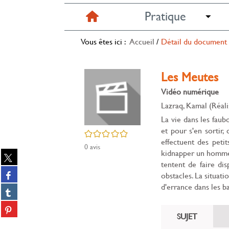
Pratique
Vous êtes ici :
Accueil
/
Détail du document
Les Meutes
Vidéo numérique
Lazraq, Kamal (Réali
La vie dans les faub
et pour s'en sortir,
/5
effectuent des petit
0
avis
kidnapper un homme, 
Partager
tentent de faire di
sur
Partager
obstacles. La situat
twitter
sur
d'errance dans les b
(Nouvelle
Partager
facebook
fenêtre)
sur
(Nouvelle
Partager
tumblr
SUJET
fenêtre)
sur
(Nouvelle
Partager
pinterest