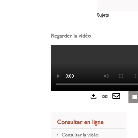
fenêtre)
sur
(Nouvelle
gplus
fenêtre)
Sujets
(Nouvelle
fenêtre)
Regarder la vidéo
Lien
Exports
perman
Envoye
(Nouvel
par
Consulter en ligne
fenêtre)
mail
Consulter la vidéo