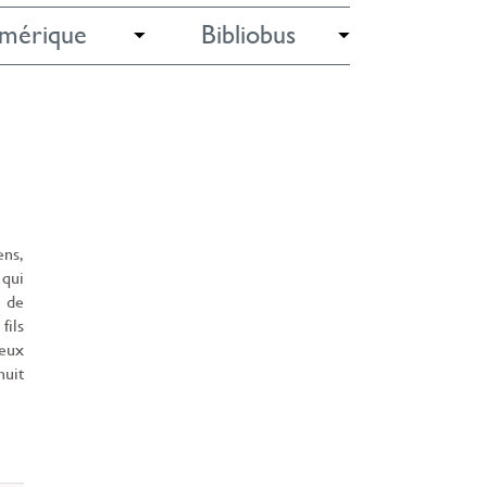
mérique
Bibliobus
ens,
 qui
s de
fils
reux
nuit