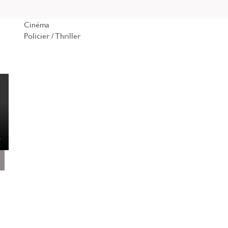
Cinéma
Policier / Thriller
ent
r
le