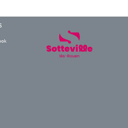
S
ook