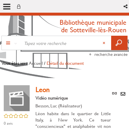
Bibliothèque municipale
de Sotteville-lès-Rouen
recherche avancée
Vous êtes ici :
Accueil
/
Détail du document
Leon
Lien
per
Vidéo numérique
En
(Nou
Besson, Luc (Réalisateur)
par
fenê
mai
Léon habite dans le quartier de Little
/5
Italy, à New York. Ce tueur
0
avis
"consciencieux" et analphabète vit non