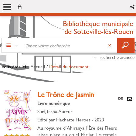
Bibliothèque municipale
de Sotteville-lès-Rouen
recherche avancée
Vous êtes ici :
Accueil
/
Détail du document
Le Trône de Jasmin
Lien
per
Livre numérique
En
(Nou
Suri, Tasha. Auteur
par
fenê
mai
Edité par
Hachette Heroes
- 2023
Au royaume d’Ahiranya, l’Ère des Fleurs
laisse place au cruel Parijat. Le temple
5/5