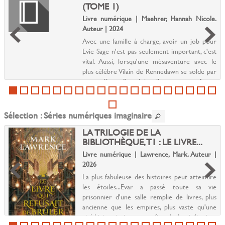
(TOME 1)
Livre numérique | Maehrer, Hannah Nicole.
Auteur | 2024
Avec une famille à charge, avoir un job pour
Evie Sage n'est pas seulement important, c'est
vital. Aussi, lorsqu'une mésaventure avec le
plus célèbre Vilain de Rennedawn se solde par
une offre d'emploi, elle accepte. Aucun
travail...
Sélection
: Séries numériques imaginaire
LA TRILOGIE DE LA
BIBLIOTHÈQUE, T1 : LE LIVRE...
Livre numérique | Lawrence, Mark. Auteur |
2026
La plus fabuleuse des histoires peut atteindre
les étoiles...Evar a passé toute sa vie
prisonnier d'une salle remplie de livres, plus
ancienne que les empires, plus vaste qu'une
cité.Livira vivait aux confins de la civilisation,