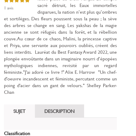
sacré détruit, les Eaux immortelles
1
avis
disparues, la nation n’est plus qu’ombres
et sortilèges. Des fleurs poussent sous la peau ; la sève
des arbres se change en sang. Les yakshas de la magie
ancienne se sont réfugiés dans la forêt, et la rébellion
couve.Au cœur de ce chaos, Malini, la princesse captive
et Priya, une servante aux pouvoirs oubliés, créent des
liens interdits. Lauréat du Best Fantasy Award 2022, une
plongée envoûtante dans un imaginaire nourri d’épopées
mythologiques indiennes, revisité par un regard
féministe."J'ai adoré ce livre !" Alix E. Harrow "Un chef-
d'oeuvre incandescent et féministe, percutant comme un
poing d'acier dans un gant de velours." Shelley Parker-
Chan
SUJET
DESCRIPTION
Classification