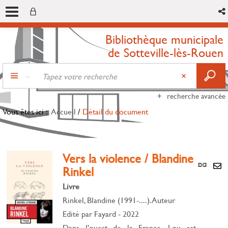
Bibliothèque municipale
de Sotteville-lès-Rouen
recherche avancée
Vous êtes ici :
Accueil
/
Détail du document
Vers la violence / Blandine
Lien
Rinkel
per
En
(Nou
Livre
par
fenê
mai
Rinkel, Blandine (1991-....). Auteur
Edité par
Fayard
- 2022
Dans l'ouest de la France, Lou est