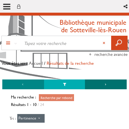
Bibliothèque municipale
de Sotteville-lès-Rouen
recherche avancée
Vous êtes ici :
Accueil
/
Résultats de la recherche
Ma recherche :
Recherche par rebond
Résultats
1
-
10
/ 24
Pertinence
Tri :