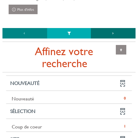
Plus d'infos
Affinez votre
recherche
NOUVEAUTÉ
-
Nouveauté
0
0
SÉLECTION
résultats
-
cliquer
-
Coup de coeur
1
pour
1