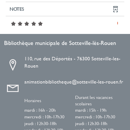
à
pour
recherche
24
automatiquement
mise
jour
ajouter
NOTES
est
résultats
à
automatiquement
le
mise
-
jour
filtre
à
cliquer
5/5
-
1
automatiquement
-
jour
pour
1
la
automatiquement
ajouter
résultats
recherche
le
Bibliothèque municipale de Sotteville-lès-Rouen
-
est
filtre
cliquer
mise
-
pour
110, rue des Déportés - 76300 Sotteville-les-
à
la
ajouter
Rouen
jour
recherche
le
automatiquement
est
filtre
mise
-
animationbibliotheque@sotteville-les-rouen.fr
à
la
jour
recherche
Durant les vacances
automatiquement
est
Horaires
scolaires
mise
mardi : 16h - 20h
mardi : 15h - 19h
à
mercredi : 10h-17h30
mercredi : 10h-17h30
jour
jeudi : 12h30-18h
jeudi : 12h30-18h
automatiquement
vendredi : 12h30-18h
vendredi : 12h30-18h