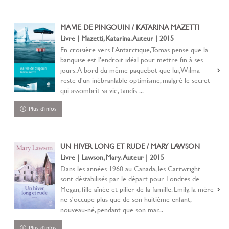
MA VIE DE PINGOUIN / KATARINA MAZETTI
Livre | Mazetti, Katarina. Auteur | 2015
En croisière vers l'Antarctique, Tomas pense que la
banquise est l'endroit idéal pour mettre fin à ses
jours. A bord du même paquebot que lui, Wilma
reste d'un inébranlable optimisme, malgré le secret
qui assombrit sa vie, tandis ...
Plus d'infos
UN HIVER LONG ET RUDE / MARY LAWSON
Livre | Lawson, Mary. Auteur | 2015
Dans les années 1960 au Canada, les Cartwright
sont déstabilisés par le départ pour Londres de
Megan, fille aînée et pilier de la famille. Emily, la mère
ne s'occupe plus que de son huitième enfant,
nouveau-né, pendant que son mar...
Plus d'infos