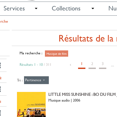
Services
Collections
Nu
erche
Résultats de la
Ma recherche :
Musique de film
1
2
3
Résultats
1
-
10
/ 311
...
2
Pertinence
Tri :
LITTLE MISS SUNSHINE : BO DU FIL
Musique audio | 2006
1