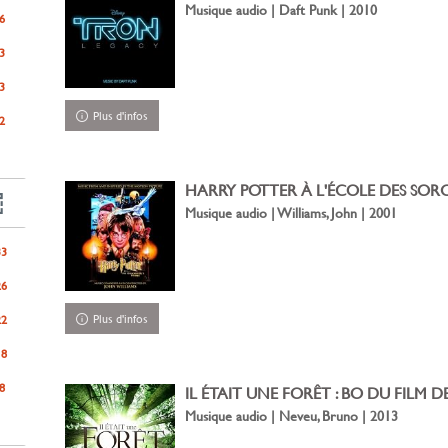
Musique audio | Daft Punk | 2010
6
3
3
Plus d'infos
2
HARRY POTTER À L'ÉCOLE DES SORCIE
Musique audio | Williams, John | 2001
33
26
Plus d'infos
22
18
8
IL ÉTAIT UNE FORÊT : BO DU FILM D
Musique audio | Neveu, Bruno | 2013