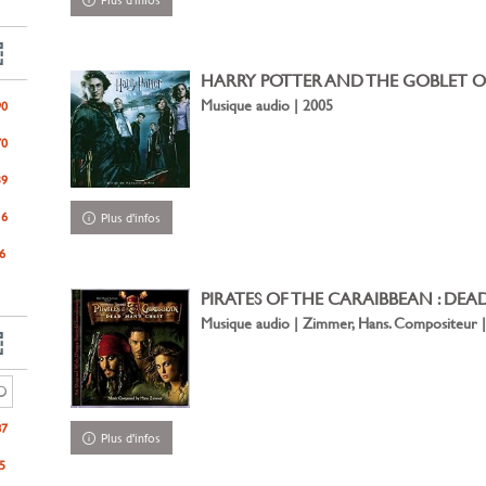
HARRY POTTER AND THE GOBLET OF F
Musique audio | 2005
90
70
39
16
Plus d'infos
6
PIRATES OF THE CARAIBBEAN : DEAD
Musique audio | Zimmer, Hans. Compositeur 
87
Plus d'infos
5