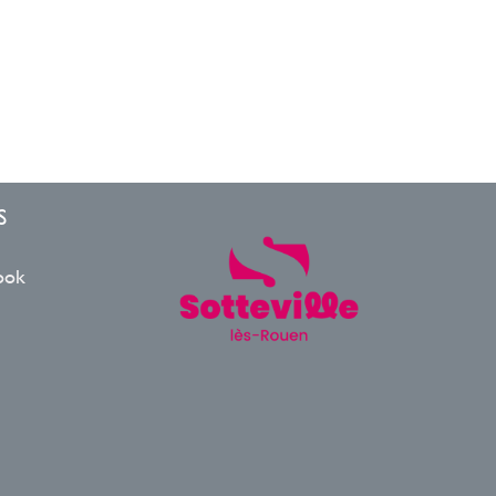
S
ook