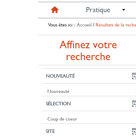
Pratique
Vous êtes ici :
Accueil
/
Résultats de la rech
Affinez votre
recherche
NOUVEAUTÉ
-
Nouveauté
2
SÉLECTION
résultats
-
cliquer
-
Coup de coeur
pour
1
ajouter
SITE
résultats