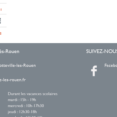
r
p
11
o
u
r
a
j
o
2
u
t
e
r
-lès-Rouen
SUIVEZ-NOU
l
e
f
otteville-les-Rouen
Faceb
i
l
t
r
-les-rouen.fr
e
-
l
Durant les vacances scolaires
a
r
mardi : 15h - 19h
e
mercredi : 10h-17h30
c
h
jeudi : 12h30-18h
e