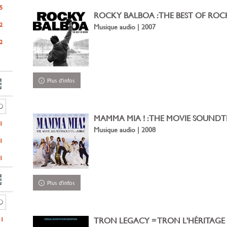
5
ROCKY BALBOA : THE BEST OF ROC
2
Musique audio | 2007
2
Plus d'infos
MAMMA MIA ! : THE MOVIE SOUNDTR
1
Musique audio | 2008
1
1
Plus d'infos
11
TRON LEGACY = TRON L'HÉRITAGE :