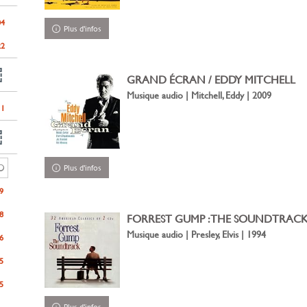
04
Plus d'infos
22
GRAND ÉCRAN / EDDY MITCHELL
Musique audio | Mitchell, Eddy | 2009
11
Plus d'infos
9
8
FORREST GUMP : THE SOUNDTRACK / 
Musique audio | Presley, Elvis | 1994
6
5
5
Plus d'infos