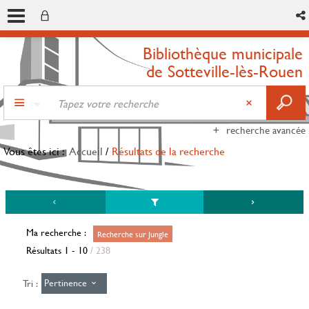
Bibliothèque municipale
de Sotteville-lès-Rouen
recherche avancée
Vous êtes ici :
Accueil
/
Résultats de la recherche
Ma recherche :
Recherche sur Jungle
Résultats
1
-
10
/ 238
Pertinence
Tri :