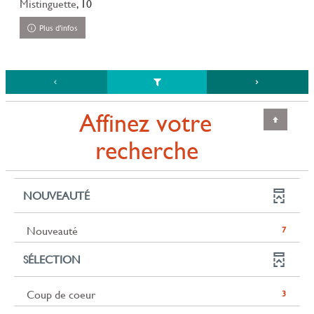
Mistinguette
, 10
Plus d'infos
Affinez votre
recherche
NOUVEAUTÉ
-
Nouveauté
7
7
SÉLECTION
résultats
-
cliquer
-
Coup de coeur
3
pour
3