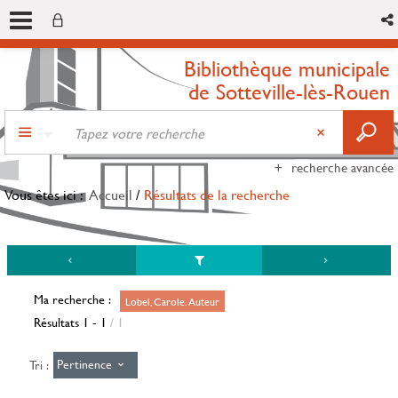
Bibliothèque municipale
de Sotteville-lès-Rouen
recherche avancée
Vous êtes ici :
Accueil
/
Résultats de la recherche
Ma recherche :
Lobel, Carole. Auteur
Résultats
1
-
1
/ 1
Pertinence
Tri :