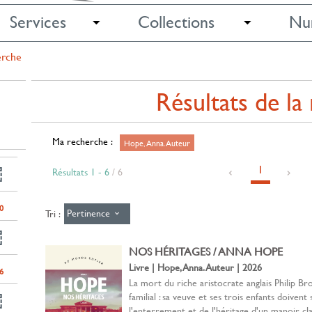
Services
Collections
Nu
erche
Résultats de la
Ma recherche :
Hope, Anna. Auteur
1
Résultats
1
-
6
/ 6
0
Pertinence
Tri :
NOS HÉRITAGES / ANNA HOPE
Livre | Hope, Anna. Auteur | 2026
6
La mort du riche aristocrate anglais Philip Bro
familial : sa veuve et ses trois enfants doivent
l'enterrement et de l'héritage d'un manoir clas