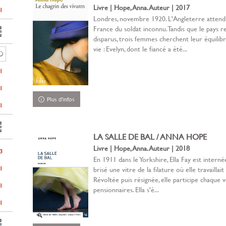
Livre | Hope, Anna. Auteur | 2017
1
Londres, novembre 1920. L'Angleterre attend
France du soldat inconnu. Tandis que le pays
disparus, trois femmes cherchent leur équilib
vie : Evelyn, dont le fiancé a été...
1
1
Plus d'infos
1
LA SALLE DE BAL / ANNA HOPE
Livre | Hope, Anna. Auteur | 2018
3
En 1911 dans le Yorkshire, Ella Fay est intern
1
brisé une vitre de la filature où elle travaillait
Révoltée puis résignée, elle participe chaque 
1
pensionnaires. Ella s'é...
1