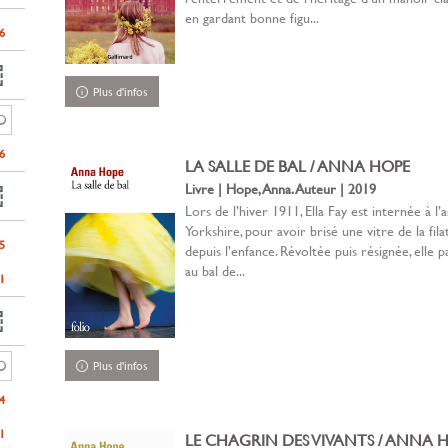
en gardant bonne figu...
6
Plus d'infos
6
LA SALLE DE BAL / ANNA HOPE
Livre | Hope, Anna. Auteur | 2019
Lors de l’hiver 1911, Ella Fay est internée à l’a
Yorkshire, pour avoir brisé une vitre de la filat
5
depuis l’enfance. Révoltée puis résignée, elle 
au bal de...
1
Plus d'infos
4
1
LE CHAGRIN DES VIVANTS / ANNA 