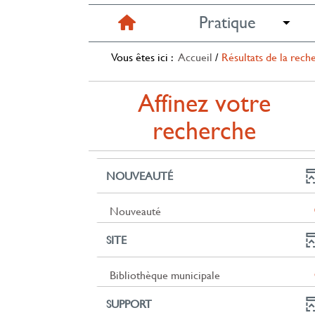
Pratique
Vous êtes ici :
Accueil
/
Résultats de la rech
Affinez votre
recherche
NOUVEAUTÉ
-
Nouveauté
0
SITE
résultats
-
cliquer
-
Bibliothèque municipale
pour
6
ajouter
SUPPORT
résultats