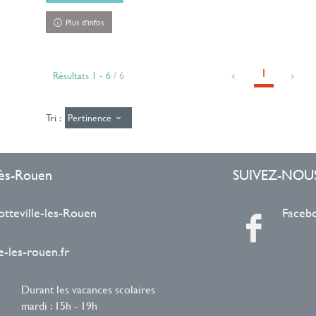
Plus d'infos
1
Résultats
1
-
6
/ 6
Pertinence
Tri :
-lès-Rouen
SUIVEZ-NOU
otteville-les-Rouen
Faceb
-les-rouen.fr
Durant les vacances scolaires
mardi : 15h - 19h