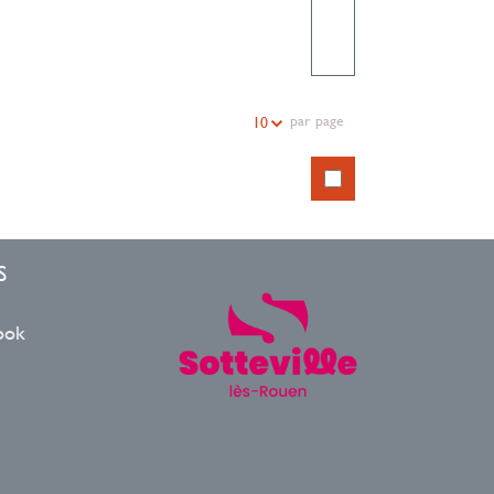
par page
10
S
ook