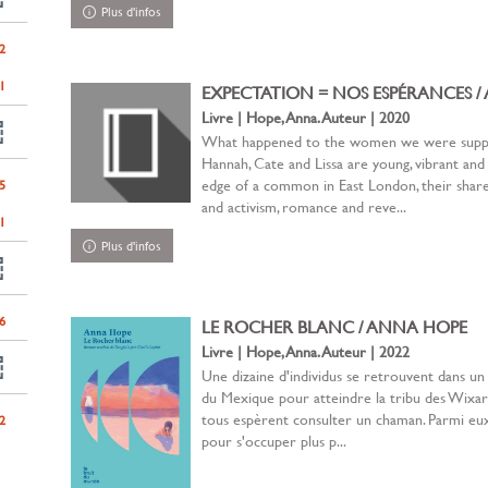
Plus d'infos
2
nt
1
EXPECTATION = NOS ESPÉRANCES /
Livre | Hope, Anna. Auteur | 2020
What happened to the women we were supp
Hannah, Cate and Lissa are young, vibrant and 
edge of a common in East London, their share
5
and activism, romance and reve...
1
Plus d'infos
6
LE ROCHER BLANC / ANNA HOPE
Livre | Hope, Anna. Auteur | 2022
Une dizaine d'individus se retrouvent dans un 
du Mexique pour atteindre la tribu des Wixari
tous espèrent consulter un chaman. Parmi eux,
2
pour s'occuper plus p...